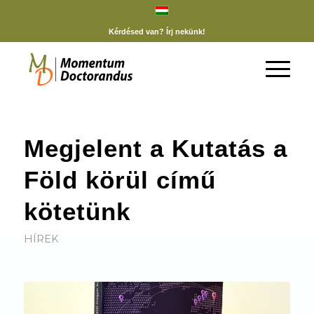
Kérdésed van? Írj nekünk!
Megjelent a Kutatás a
Föld körül című
kötetünk
HÍREK