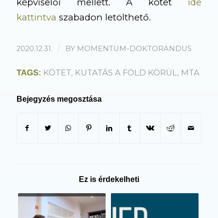
képviselői mellett. A kötet
ide
kattintva
szabadon letölthető.
/
2020.12.31.
BY
MOMENTUM-DOKTORANDUS
KÖTET
,
KUTATÁS A FÖLD KÖRÜL
,
MTA
TAGS:
Bejegyzés megosztása
Ez is érdekelheti